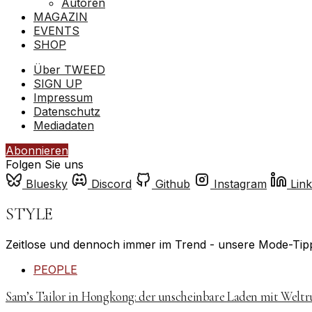
Autoren
MAGAZIN
EVENTS
SHOP
Über TWEED
SIGN UP
Impressum
Datenschutz
Mediadaten
Abonnieren
Folgen Sie uns
Bluesky
Discord
Github
Instagram
Link
STYLE
Zeitlose und dennoch immer im Trend - unsere Mode-Tipps
PEOPLE
Sam’s Tailor in Hongkong: der unscheinbare Laden mit Weltr