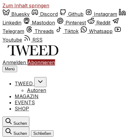
Zum Inhalt springen
Bluesky
Discord
Github
Instagram
Linkedin
Mastodon
Pinterest
Reddit
Telegram
Threads
Tiktok
Whatsapp
Youtube
RSS
Anmelden
Abonnieren
Menü
TWEED
Autoren
MAGAZIN
EVENTS
SHOP
Suchen
Suchen
Schließen