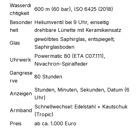
Wasserdi
600 m (60 bar), ISO 6425 (2018)
chtigkeit
Besonder
Heliumventil bei 9 Uhr, einseitig
heit
drehbare Lünette mit Keramikeinsatz
gewölbtes Saphirglas, entspiegelt;
Glas
Saphirglasboden
Powermatic 80 (ETA C07.111),
Uhrwerk
Nivachron-Spiralfeder
Gangrese
80 Stunden
rve
Stunden, Minuten, Sekunden, Datum (6
Anzeigen
Uhr)
Schnellwechsel: Edelstahl + Kautschuk
Armband
(Tropic)
Preis
ab ca. 1.000 Euro