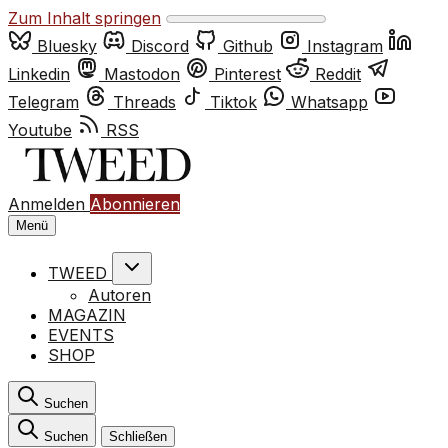
Zum Inhalt springen
Bluesky
Discord
Github
Instagram
Linkedin
Mastodon
Pinterest
Reddit
Telegram
Threads
Tiktok
Whatsapp
Youtube
RSS
Anmelden
Abonnieren
Menü
TWEED
Autoren
MAGAZIN
EVENTS
SHOP
Suchen
Suchen
Schließen